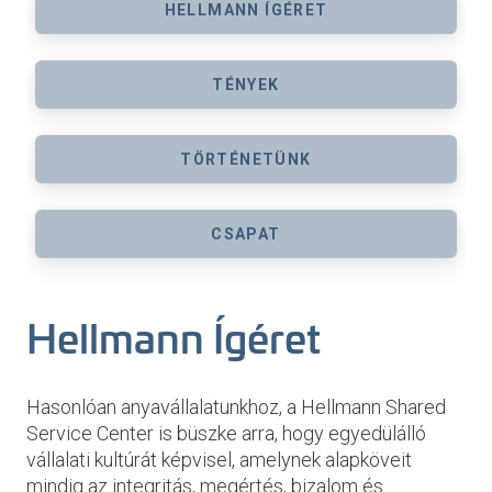
HELLMANN ÍGÉRET
TÉNYEK
TÖRTÉNETÜNK
CSAPAT
Hellmann Ígéret
Hasonlóan anyavállalatunkhoz, a Hellmann Shared
Service Center is büszke arra, hogy egyedülálló
vállalati kultúrát képvisel, amelynek alapköveit
mindig az integritás, megértés, bizalom és